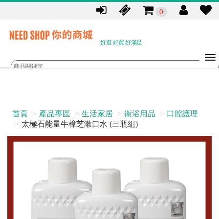
0
好逛 好買 好滿足
首頁
產品專區
生活家居
衛浴用品
口腔護理
太極石能量牛樟芝漱口水 (三瓶組)