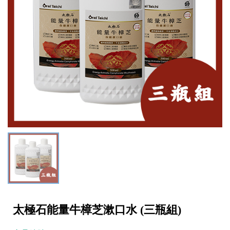
太極石能量牛樟芝漱口水 (三瓶組)