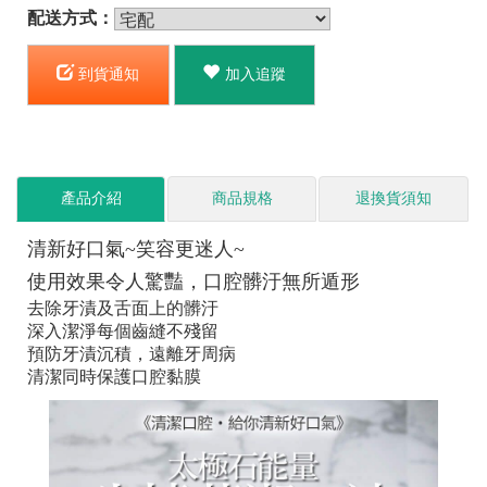
配送方式：
到貨通知
加入追蹤
產品介紹
商品規格
退換貨須知
清新好口氣~笑容更迷人~
使用效果令人驚豔，口腔髒汙無所遁形
去除牙漬及舌面上的髒汙
深入潔淨每個齒縫不殘留
預防牙漬沉積，遠離牙周病
清潔同時保護口腔黏膜