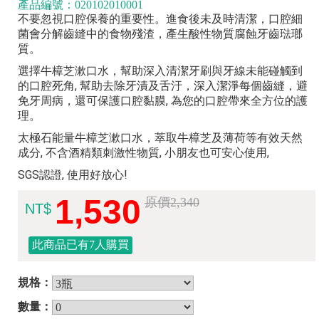
020102010001
不要忽視口腔保養的重要性。進食後未及時清潔，口腔細
菌會分解齒縫中的食物殘渣，產生酸性物質腐蝕牙齒琺瑯
質。
選擇牛樟芝漱口水，幫助深入清潔牙刷與牙線未能碰觸到
的口腔死角, 幫助去除牙漬及舌汙，深入潔淨每個齒縫，避
免牙周病，還可保護口腔黏膜, 為您的口腔帶來全方位的護
理。
太極石能量牛樟芝漱口水，萃取牛樟芝及薄荷等有效天然
成分, 不含酒精類刺激性物質, 小朋友也可安心使用,
SGS認證, 使用好放心!
1,530
原價2,340
NT$
此商品已有7人購買
規格：
數量：