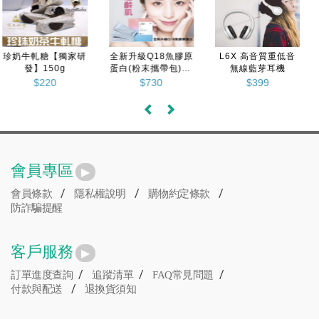
L6X 高音質重低音
太極石能量牛樟芝漱
太極石能量牛樟芝漱
無線藍芽耳機
口水 (單瓶) 500ml/
口水 (單瓶) 500ml/
瓶
瓶
$399
$520
$520
會員專區
/
/
/
會員條款
隱私權說明
購物約定條款
防詐騙提醒
客戶服務
/
/
/
訂單進度查詢
追蹤清單
FAQ常見問題
/
付款與配送
退換貨須知