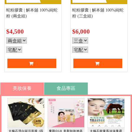
蛇粉膠囊 | 解本舖 100%純蛇
蛇粉膠囊 | 解本舖 100%純蛇
粉 (兩盒組)
粉 (三盒組)
$4,500
$6,000
美妝保養
食品專區
太極石淨白賦活面膜 (四
魔顏Q18 美顏卸妝神器
太極石能量馬油滋養霜