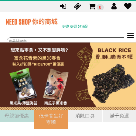
0
好逛 好買 好滿足
母親節優惠
低卡養生好
消除口臭
滿千免運
零嘴