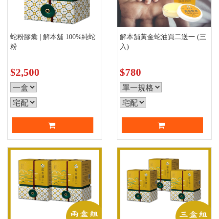
蛇粉膠囊 | 解本舖 100%純蛇
解本舖黃金蛇油買二送一 (三
粉
入)
$2,500
$780