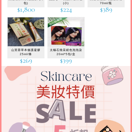
包)
(小)
70ml/瓶
$1,800
$224
$389
山芙蓉草本修護凝膠
太極石煥采絕色泡泡染
25ml/條
20ml*5包/盒
$269
$399