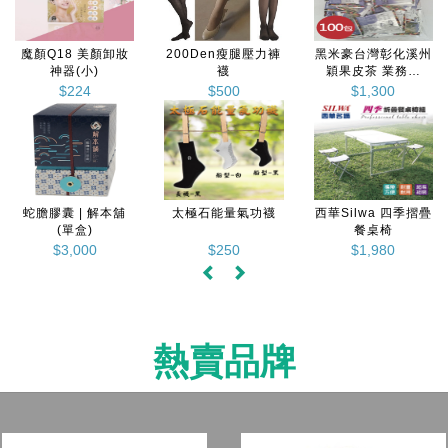
彰化溪州
辣味豆哥 - 麻油老薑
全新升級Q18魚膠原
黑米豪 台
業務包
醬
蛋白(粉末攜帶包)15
州 穎果皮茶4
0包
包/盒
包 10
0
$370
$730
$1,60
 四季摺疊
黑米豪 台灣彰化溪
奧地利Eglo燈飾-簡
西華Silwa
椅
州黑米麩 2入精裝禮
約風工作室落地燈
餐桌
盒
0
$450
$7,000
$1,98
熱賣品牌