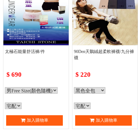
太極石能量舒活褲/件
90Den天鵝絨超柔軟褲襪/九分褲
襪
$
690
$
220
加入購物車
加入購物車