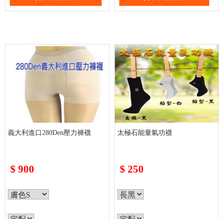
義大利進口280Den壓力褲襪
太極石能量氣功襪
$
900
$
250