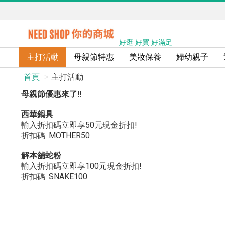
好逛 好買 好滿足
主打活動
母親節特惠
美妝保養
婦幼親子
首頁
主打活動
母親節優惠來了!!
西華鍋具
輸入折扣碼立即享50元現金折扣!
折扣碼: MOTHER50
解本舖蛇粉
輸入折扣碼立即享100元現金折扣!
折扣碼: SNAKE100